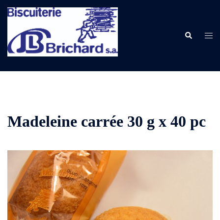
Aller
au
contenu
Rechercher
Ouvr
le
men
Madeleine carrée 30 g x 40 pc