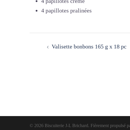
4 papillotes crème
4 papillotes pralinées
Navigation
Valisette bonbons 165 g x 18 pc
d’article
© 2026 Biscuiterie J-L Brichard. Fièrement propulsé p