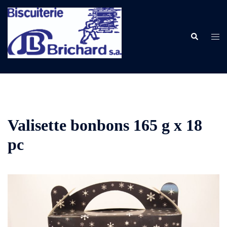
Aller
au
contenu
Rechercher
Ouvr
le
men
Valisette bonbons 165 g x 18
pc